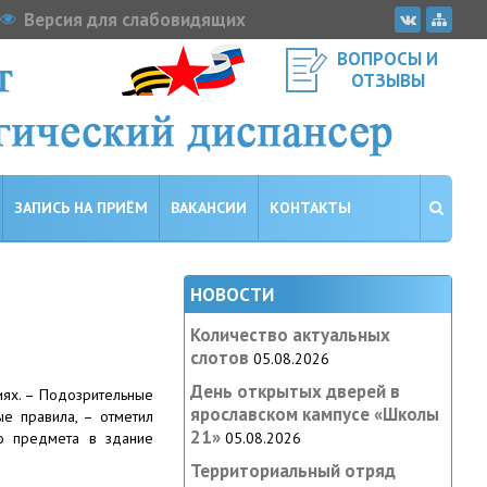
Версия для слабовидящих
ВОПРОСЫ И
ОТЗЫВЫ
ЗАПИСЬ НА ПРИЁМ
ВАКАНСИИ
КОНТАКТЫ
НОВОСТИ
Количество актуальных
слотов
05.08.2026
День открытых дверей в
иях. – Подозрительные
ярославском кампусе «‎Школы
е правила, – отметил
21»
05.08.2026
го предмета в здание
Территориальный отряд