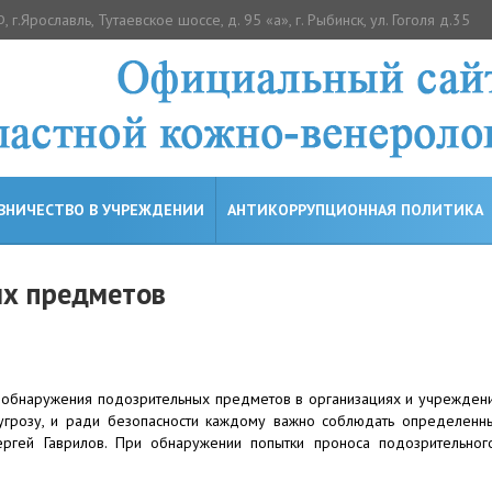
, г.Ярославль, Тутаевское шоссе, д. 95 «а», г. Рыбинск, ул. Гоголя д.35
ВНИЧЕСТВО В УЧРЕЖДЕНИИ
АНТИКОРРУПЦИОННАЯ ПОЛИТИКА
ых предметов
е обнаружения подозрительных предметов в организациях и учрежден
угрозу, и ради безопасности каждому важно соблюдать определенны
Сергей Гаврилов. При обнаружении попытки проноса подозрительно