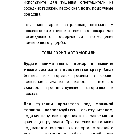
Используйте для тушения огнетушители из
соседних гаражей, песок, снег, воду, подручные
средства.
Если ваш гараж застрахован, возьмите у
пожарных заключение о причинах пожара для
последующего оформления возмещения
причиненного ущерба.
ЕСЛИ ГОРИТ АВТОМОБИЛЬ
Будьте внимательны: пожар в машине
можно распознать практически сразу
. Запах
бензина или горелой резины в кабине,
появление дыма из-под капота — все это
факторы, предшествующие загоранию и
пожару.
При тушении пролитого под машиной
топлива воспользуйтесь огнетушителем
,
подавая пену или порошок в направлении от
края к центру очага. При тушении возгорания
под капотом постепенно и осторожно откройте
его — желательно сбоку палкой или