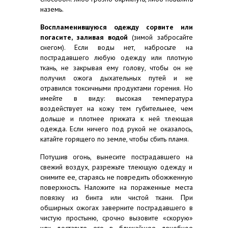
наземь.
Воспламенившуюся одежду сорвите или
погасите, заливая водой
(зимой забросайте
снегом). Если воды нет, набросьте на
пострадавшего любую одежду или плотную
ткань, не закрывая ему голову, чтобы он не
получил ожога дыхательных путей и не
отравился токсичными продуктами горения. Но
имейте в виду: высокая температура
воздействует на кожу тем губительнее, чем
дольше и плотнее прижата к ней тлеющая
одежда. Если ничего под рукой не оказалось,
катайте горящего по земле, чтобы сбить пламя.
Потушив огонь, вынесите пострадавшего на
свежий воздух, разрежьте тлеющую одежду и
снимите ее, стараясь не повредить обожженную
поверхность. Наложите на пораженные места
повязку из бинта или чистой ткани. При
обширных ожогах заверните пострадавшего в
чистую простыню, срочно вызовите «скорую»