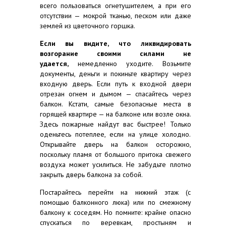
всего пользоваться огнетушителем, а при его
отсутствии — мокрой тканью, песком или даже
землей из цветочного горшка.
Если вы видите, что ликвидировать
возгорание своими силами не
удается,
немедленно уходите. Возьмите
документы, деньги и покиньте квартиру через
входную дверь. Если путь к входной двери
отрезан огнем и дымом — спасайтесь через
балкон. Кстати, самые безопасные места в
горящей квартире — на балконе или возле окна.
Здесь пожарные найдут вас быстрее! Только
оденьтесь потеплее, если на улице холодно.
Открывайте дверь на балкон осторожно,
поскольку пламя от большого притока свежего
воздуха может усилиться. Не забудьте плотно
закрыть дверь балкона за собой.
Постарайтесь перейти на нижний этаж (с
помощью балконного люка) или по смежному
балкону к соседям. Но помните: крайне опасно
спускаться по веревкам, простыням и