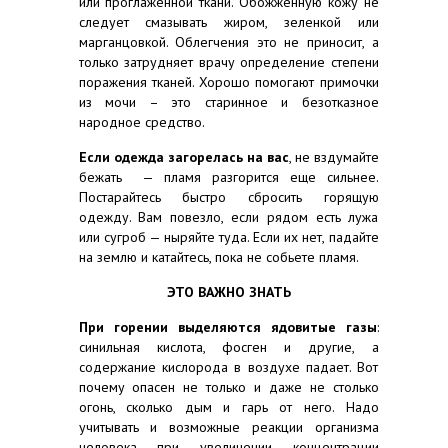
или проглаженной ткани. Обожженную кожу не
следует смазывать жиром, зеленкой или
марганцовкой. Облегчения это не приносит, а
только затрудняет врачу определение степени
поражения тканей. Хорошо помогают примочки
из мочи – это старинное и безотказное
народное средство.
Если одежда загорелась на вас
, не вздумайте
бежать — пламя разгорится еще сильнее.
Постарайтесь быстро сбросить горящую
одежду. Вам повезло, если рядом есть лужа
или сугроб — ныряйте туда. Если их нет, падайте
на землю и катайтесь, пока не собьете пламя.
ЭТО ВАЖНО ЗНАТЬ
При горении выделяются ядовитые газы
:
синильная кислота, фосген и другие, а
содержание кислорода в воздухе падает. Вот
почему опасен не только и даже не столько
огонь, сколько дым и гарь от него. Надо
учитывать и возможные реакции организма
человека при увеличении концентрации