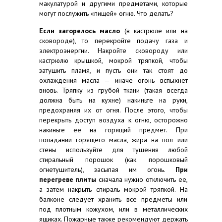
макулатурой и другими предметами, которые
могут послужить «пищей» огню. Что делать?
Если загорелось масло
(в кастрюле или на
сковороде), то перекройте подачу газа и
электроэнергии. Накройте сковороду или
кастрюлю крышкой, мокрой тряпкой, чтобы
затушить пламя, и пусть они так стоят до
охлаждения масла — иначе огонь вспыхнет
вновь. Тряпку из грубой ткани (такая всегда
должна быть на кухне) накиньте на руки,
предохраняя их от огня. После этого, чтобы
перекрыть доступ воздуха к огню, осторожно
накиньте ее на горящий предмет. При
попадании горящего масла, жира на пол или
стены используйте для тушения любой
стиральный порошок (как порошковый
огнетушитель), засыпая им огонь.
При
перегреве плиты
сначала нужно отключить ее,
а затем накрыть спираль мокрой тряпкой. На
балконе следует хранить все предметы или
под плотным кожухом, или в металлических
ящиках. Пожарные также рекомендуют держать