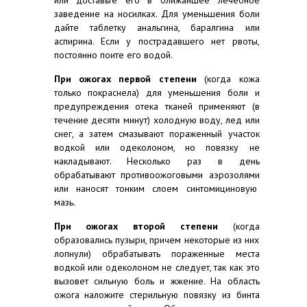
или доставьте его в ближайшее лечебное
заведение на носилках. Для уменьшения боли
дайте таблетку анальгина, баралгина или
аспирина. Если у пострадавшего нет рвоты,
постоянно поите его водой.
При ожогах первой степени
(когда кожа
только покраснела) для уменьшения боли и
предупреждения отека тканей применяют (в
течение десяти минут) холодную воду, лед или
снег, а затем смазывают пораженный участок
водкой или одеколоном, но повязку не
накладывают. Несколько раз в день
обрабатывают противоожоговыми аэрозолями
или наносят тонким слоем синтомициновую
мазь.
При ожогах второй степени
(когда
образовались пузыри, причем некоторые из них
лопнули) обрабатывать пораженные места
водкой или одеколоном не следует, так как это
вызовет сильную боль и жжение. На область
ожога наложите стерильную повязку из бинта