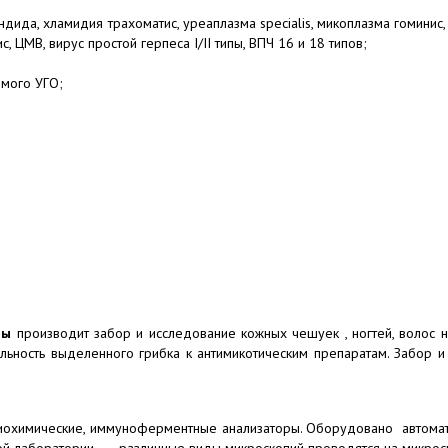
ида, хламидия трахоматис, уреаплазма specialis, микоплазма гоминис,
, ЦМВ, вирус простой герпеса I/II типы, ВПЧ 16 и 18 типов;
емого УГО;
озы
производит забор и исследование кожных чешуек , ногтей, волос н
ьность выделенного грибка к антимикотическим препаратам. Забор и
иохимические, иммуноферментные анализаторы. Оборудовано автома