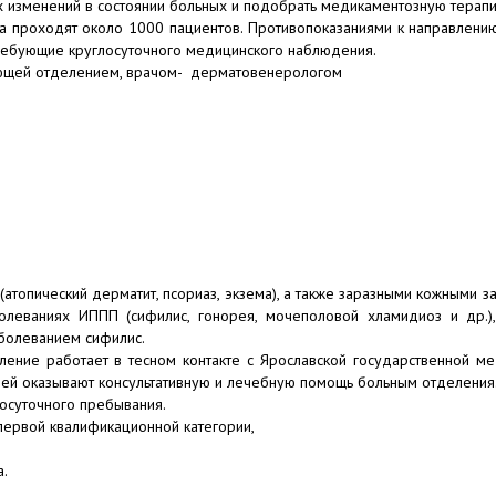
х изменений в состоянии больных и подобрать медикаментозную терап
а проходят около 1000 пациентов. Противопоказаниями к направлени
ребующие круглосуточного медицинского наблюдения.
ющей отделением, врачом- дерматовенерологом
(атопический дерматит, псориаз, экзема), а также заразными кожными з
болеваниях ИППП (сифилис, гонорея, мочеполовой хламидиоз и др.),
болеванием сифилис.
ление работает в тесном контакте с Ярославской государственной м
ей оказывают консультативную и лечебную помощь больным отделения
осуточного пребывания.
ервой квалификационной категории,
а.