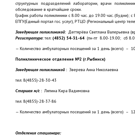
структурных подразделений лаборатории, врачи поликлин
обследование в кратчайшие сроки.
График работы поликлиники с 8.00 час. до 19.00 час. (будни); с
ЕПГУ(Единый портал гос. услуг), РТЦО (Региональный центр те
Заведующая поликлиникой
:
Дегтярёва Светлана Валерьевна (вр
Регистратура
:
тел:
(4852) 54-31-64
(пн-пт 8.00-19.00; сб 8.0
— Количество амбулаторных посещений за 1 день (всего) – 1
Поликлиническое отделение №2 (г.Рыбинск)
Заведующая поликлиникой
:
Зверева Анна Николаевна
тел: 8(4855)-28-30-43
Старшая м/с
:
Ляпина Кира Вадимовна
тел: 8(4855)-28-37-86
— Количество амбулаторных посещений за 1 день (всего) – 1
Отделения стационара: