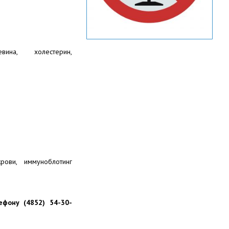
мочевина, холестерин,
крови, иммуноблотинг
ефону (4852) 54-30-