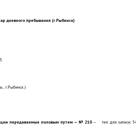
ар дневного пребывания (г.Рыбинск)
35
ь , г.Рыбинск )
екции передаваемые половым путем — № 210
— тел для записи: 54-