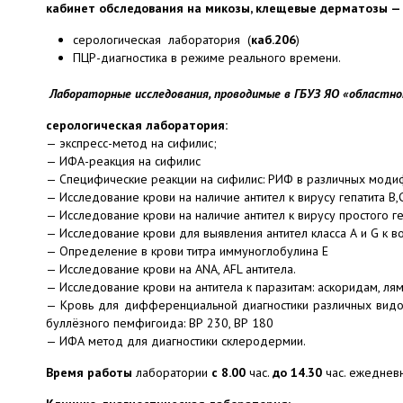
кабинет обследования на микозы, клещевые дерматозы 
серологическая лаборатория (
каб.206
)
ПЦР-диагностика в режиме реального времени.
Лабораторные исследования, проводимые в ГБУЗ ЯО «областно
серологическая лаборатория:
— экспресс-метод на сифилис;
— ИФА-реакция на сифилис
— Специфические реакции на сифилис: РИФ в различных модифи
— Исследование крови на наличие антител к вирусу гепатита В,
— Исследование крови на наличие антител к вирусу простого г
— Исследование крови для выявления антител класса А и G к 
— Определение в крови титра иммуноглобулина Е
— Исследование крови на ANA, AFL антитела.
— Исследование крови на антитела к паразитам: аскоридам, лям
— Кровь для дифференциальной диагностики различных видов 
буллёзного пемфигоида: ВР 230, ВР 180
— ИФА метод для диагностики склеродермии.
Время работы
лаборатории
с 8.00
час.
до 14.30
час. ежедневн