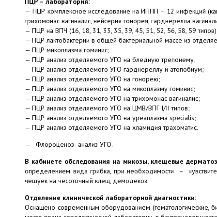
ПЦР – лаборатория:
—
ПЦР комплексное исследование на ИППП – 12 инфекций (канд
трихомонас вагиналис, нейсерия гонорея, гарднерелла вагиналис
— ПЦР на ВПЧ (16, 18, 31, 33, 35, 39, 45, 51, 52, 56, 58, 59 типов)
— ПЦР лактобактерии в общей бактериальной массе из отделя
— ПЦР микоплазма гоминис;
— ПЦР анализ отделяемого УГО на бледную трепонему;
— ПЦР анализ отделяемого УГО гарднереллу и атопобиум;
— ПЦР анализ отделяемого УГО на гонорею;
— ПЦР анализ отделяемого УГО на микоплазму гоминис;
— ПЦР анализ отделяемого УГО на трихомонас вагиналис;
— ПЦР анализ отделяемого УГО на ЦМВ/ВПГ I/II типов;
— ПЦР анализ отделяемого УГО на уреаплазма specialis;
— ПЦР анализ отделяемого УГО на хламидия трахоматис.
— Флороценоз- анализ УГО.
В кабинете обследования на микозы, клещевые дермат
определением вида грибка, при необходимости – чувствител
чешуек на чесоточный клещ, демодекоз.
Отделение клинической лабораторной диагностики:
Оснащено современным оборудованием (гематологические, б