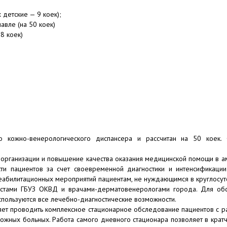
 детские — 9 коек);
авле (на 50 коек)
8 коек)
 кожно-венерологического диспансера и рассчитан на 50 коек. 
организации и повышение качества оказания медицинской помощи в а
и пациентов за счет своевременной диагностики и интенсификации
реабилитационных мероприятий пациентам, не нуждающимся в круглосу
истами ГБУЗ ОКВД и врачами-дерматовенерологами города. Для об
спользуются все лечебно-диагностические возможности.
ет проводить комплексное стационарное обследование пациентов с р
кожных больных. Работа самого дневного стационара позволяет в крат