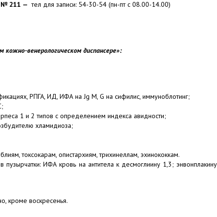
— № 211 —
тел для записи: 54-30-54 (пн-пт с 08.00-14.00)
м кожно-венерологическом диспансере»:
кациях, РПГА, ИД, ИФА на Jg M, G на сифилис, иммуноблотинг;
С;
ерпеса 1 и 2 типов с определением индекса авидности;
возбудителю хламидиоза;
блиям, токсокарам, опистархиям, трихинеллам, эхинококкам.
пузырчатки: ИФА кровь на антитела к десмоглиину 1,3; энвонплакину;
о, кроме воскресенья.