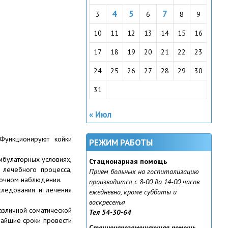
4
5
7
3
6
8
9
10
11
12
13
14
15
16
17
18
19
20
21
22
23
24
25
26
27
28
29
30
31
« Июл
Функционируют койки
РЕЖИМ РАБОТЫ
мбулаторных условиях,
Стационарная помощь
 лечебного процесса,
Прием больных на госпитализацию
точном наблюдении.
производится с 8-00 до 14-00 часов
следования и лечения
ежедневно, кроме субботы и
воскресенья
азличной соматической
Тел 54-30-64
чайшие сроки провести
Стационарозамещающая помощь