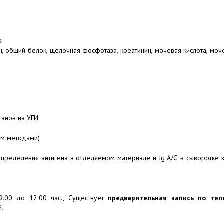
к
н, общий белок, щелочная фосфотаза, креатинин, мочевая кислота, 
анов на УГИ:
ым методами)
пределения антигена в отделяемом материале и Jg A/G в сыворотке 
9.00 до 12.00 час., Существует
предварительная запись по тел
й.