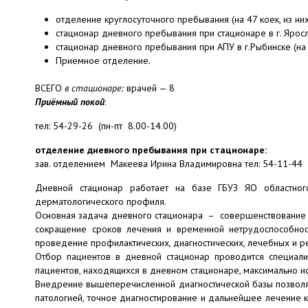
отделение круглосуточного пребывания (на 47 коек, из них
стационар дневного пребывания при стационаре в г. Яросл
стационар дневного пребывания при АПУ в г.Рыбинске (на 
Приемное отделение.
ВСЕГО
в стационаре:
врачей — 8
Приёмный покой
:
тел: 54-29-26 (пн-пт 8.00-14.00)
отделение дневного пребывания при стационаре:
зав. отделением Макеева Ирина Владимировна тел: 54-11-44
Дневной стационар работает на базе ГБУЗ ЯО областного
дерматологического профиля.
Основная задача дневного стационара – совершенствование 
сокращение сроков лечения и временной нетрудоспособност
проведение профилактических, диагностических, лечебных и 
Отбор пациентов в дневной стационар проводится специал
пациентов, находящихся в дневном стационаре, максимально и
Внедрение вышеперечисленной диагностической базы позволя
патологией, точное диагностирование и дальнейшее лечение 