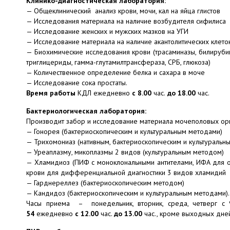
Клинико-диагностическая лаборатория:
— Общеклинический анализ крови, мочи, кал на яйца глистов
— Исследования материала на наличие возбудителя сифилиса
— Исследование женских и мужских мазков на УГИ
— Исследование материала на наличие акантолитических клето
— Биохимические исследования крови (трасаминазы, билируби
триглицериды, гамма-глутамилтрансфераза, СРБ, глюкоза)
— Количественное определение белка и сахара в моче
— Исследование сока простаты.
Время работы
КДЛ ежедневно
с 8.00
час.
до 18.00
час.
Бактериологическая лаборатория:
Производит забор и исследование материала мочеполовых орг
— Гонорея (бактериоскопическим и культуральным методами)
— Трихомониаз (нативным, бактериоскопическим и культуральн
— Уреаплазму, микоплазмы 2 видов (культуральным методом)
— Хламидиоз (ПИФ с моноклональными антителами, ИФА для о
крови для дифференциальной диагностики 3 видов хламидий
— Гарднереллез (бактериоскопическим методом)
— Кандидоз (бактериоскопическим и культуральным методами).
Часы приема – понедельник, вторник, среда, четверг с 
54
ежедневно
с 12.00
час.
до 13.00
час., кроме выходных дне