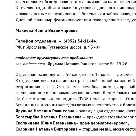
качественное обследование с целью выявления патологически
В течение года обследование в условиях дневного стационар
являются острые инфекционные заболевания и заболевания, т
Дневной стационар функционирует под руководством заведу
Макеева Ирина Владимировна
Телефон отделения – (4852) 54-11-44.
РФ, г. Ярославль, Тутаевское шоссе, д. 95 «а».
отделение круглосуточного пребывания:
зав. отделением
Ярулина Наталия Рашитовна тел: 54-29-26
Отделение развернуто на 50 коек, из них 12 коек – детские.
В отделении лечатся пациенты с различной кожной патологией 
микроспория и т.п.). Оказывается лечебная помощь при за
специфическое и профилактическое лечение беременных с за
На базе отделения проводится ПУВА-терапия псориаза. Отде
Ассинтенты и доценты кафедры кожных и венерических болезн
Ярулина Наталия Рашитовна
– заведующая отделение кругл
Богатырёва Наталья Евгеньевна –
врач-дерматовенеролог п
Скопинцева Юлия Евгеньевна–
врач-дерматовенеролог ,
Солонина Наталья Викторовна
– старшая медицинская сестр