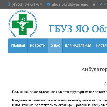
(4852) 54-31-64
gbuz.okvd@yarregion.ru
РФ
ГЛАВНАЯ
НОВОСТИ
О НАС
ДЛЯ НАСЕЛЕНИЯ
НАСТА
Амбулато
П
Поликлиническое отделение является структурным подразделе
В отделении оказывается консультативно-амбулаторная помощь
В поликлинике работают высококвалифицированные специалист